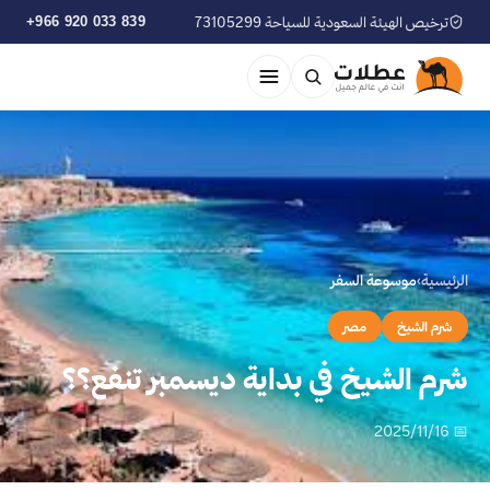
ترخيص الهيئة السعودية للسياحة 73105299
+966 920 033 839
الرئيسية
›
موسوعة السفر
شرم الشيخ
مصر
شرم الشيخ في بداية ديسمبر تنفع؟؟
📅 2025/11/16