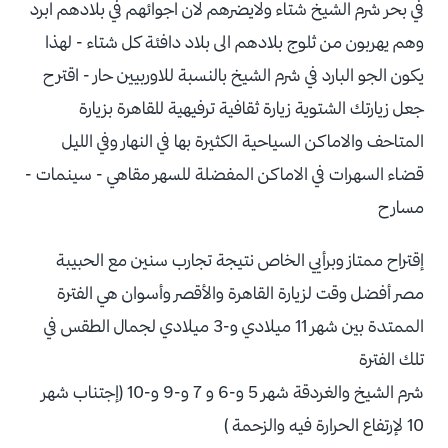
في بحر شرم الشيخ شتاء ولايضرهم لان اجوائهم في بلادهم ابرد
وهم يهربون من ثلوج بلادهم الى بلاد دافئة كل شتاء - لهذا
يكون الجو البارد في شرم الشيخ بالنسبة للاوربيين حار - اقترح
جعل زيارتك الشتوية زيارة ثقافية ترفيهية للقاهرة بزيارة
المتاحف والاماكن السياحية الكثيرة بها في النهار وفي الليل
قضاء السهرات في الاماكن المفضلة للسهر مقاهي - سينمات -
مسارح
إقتراح ممتاز وبرأيي الخاص نتيجة تجارب سنين مع الحبيبة
مصر أفضل وقت لزيارة القاهرة والأقصر وأسوان هي الفترة
الممتدة بين شهر 11 ميلادي و-3 ميلادي لجمال الطقس في
تلك الفترة
شرم الشيخ والغردقة شهر 5 و-6 و 7 و-9 و-10 (إجتناب شهر
10 لإرتفاع الحرارة فيه والزحمة )