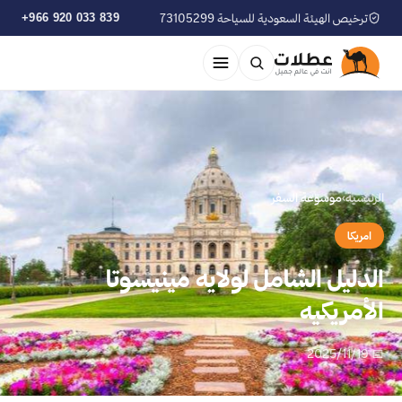
ترخيص الهيئة السعودية للسياحة 73105299
+966 920 033 839
الرئيسية
›
موسوعة السفر
امريكا
الدليل الشامل لولايه مينيسوتا
الأمريكيه
📅 2025/11/19