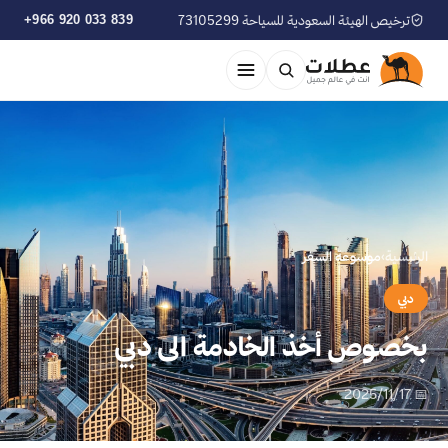
ترخيص الهيئة السعودية للسياحة 73105299
+966 920 033 839
الرئيسية
›
موسوعة السفر
دبي
بخصوص أخذ الخادمة الى دبي
📅 2025/11/17