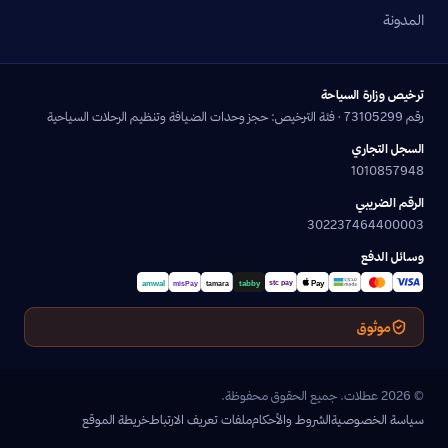
المدونة
ترخيص وزارة السياحة
رقم 73105299 · فئة الترخيص: حجز وحدات الضيافة وتنظيم الرحلات السياحية
السجل التجاري
1010857948
الرقم الضريبي
302237464400003
وسائل الدفع
موثوق
© 2026 عطلات. جميع الحقوق محفوظة.
سياسة الخصوصية
الشروط والأحكام
ملفات تعريف الارتباط
خريطة الموقع