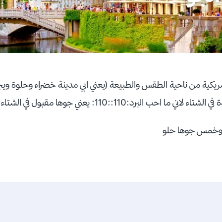
ريكية من ناحية الطقس والطبيعة (يعني ابي مدينة خضراء وحلوة ويجي
 احب البرد:110::110: يعني جوها مقبول في الشتاء
 اوخمس جوها حلو