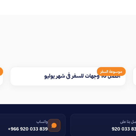
موسوعة السفر
افضل 10 وجهات للسفر في شهر يوليو
ل بنا على
واتساب
+966 920 033 839
920 033 8