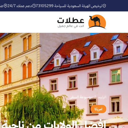
ترخيص الهيئة السعودية للسياحة 73105299
دعم عملاء 24/7
ضم
الرئيسية
›
موسوعة السفر
امريكا
افضل الولايات من ناحية 