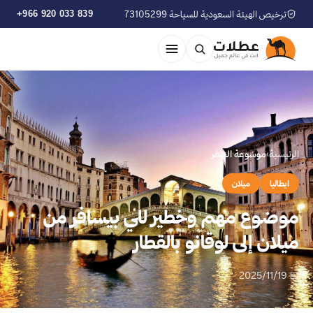
ترخيص الهيئة السعودية للسياحة 73105299
+966 920 033 839
الرئيسية
›
موسوعة السفر
ايطاليا
ميلان
موضوع مهم وخطير للي بيسافر من
ميلان إلى لوقانو بالقطار
📅 2025/11/19