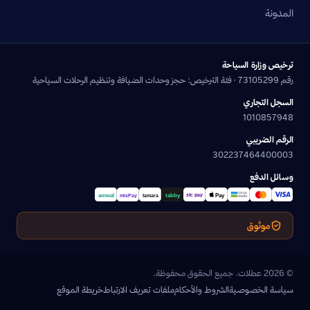
المدونة
ترخيص وزارة السياحة
رقم 73105299 · فئة الترخيص: حجز وحدات الضيافة وتنظيم الرحلات السياحية
السجل التجاري
1010857948
الرقم الضريبي
302237464400003
وسائل الدفع
موثوق
© 2026 عطلات. جميع الحقوق محفوظة.
سياسة الخصوصية
الشروط والأحكام
ملفات تعريف الارتباط
خريطة الموقع