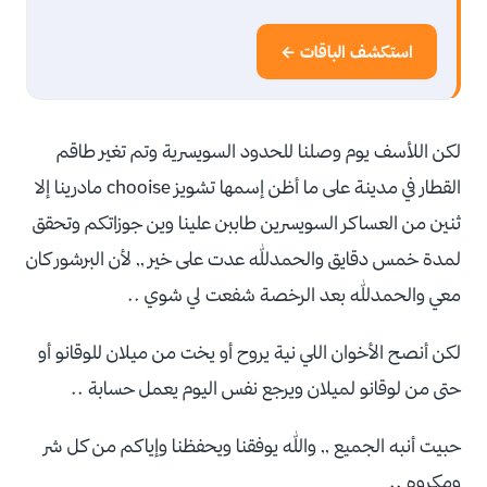
استكشف الباقات ←
لكن اللأسف يوم وصلنا للحدود السويسرية وتم تغير طاقم
القطار في مدينة على ما أظن إسمها تشويز chooise مادرينا إلا
ثنين من العساكر السويسرين طاببن علينا وين جوزاتكم وتحقق
لمدة خمس دقايق والحمدلله عدت على خير ,, لأن البرشور كان
معي والحمدلله بعد الرخصة شفعت لي شوي ..
لكن أنصح الأخوان اللي نية يروح أو يخت من ميلان للوقانو أو
حتى من لوقانو لميلان ويرجع نفس اليوم يعمل حسابة ..
حبيت أنبه الجميع ,, والله يوفقنا ويحفظنا وإياكم من كل شر
ومكروه ..