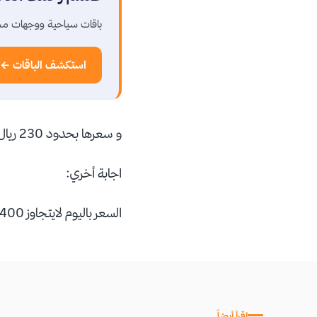
باقات سياحية ووجهات مخ
استكشف الباقات ←
و سعرها بحدود 230 ريال سعودي , شاملة البنزين و الضرائب ,,
اجابة أخري:
السعر باليوم لايتجاوز 400 - 500 الف روبية يعني تقريبا بالريال السعودي يطلع من 167 - 208 ريال سعودي
اقرأ أيضاً