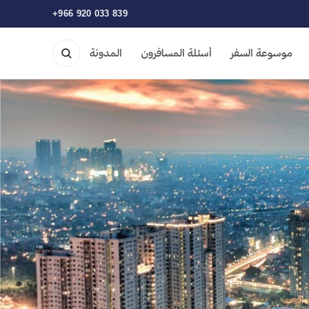
+966 920 033 839
موسوعة السفر
أسئلة المسافرون
المدونة