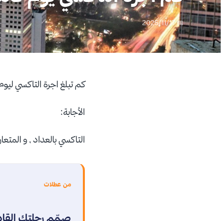
📅 2025/11/17
كم تبلغ اجرة التاكسي ليوم
الأجابة:
التاكسي بالعداد , و المتع
من عطلات
صمّم رحلتك القا