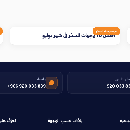
موسوعة السفر
افضل 10 وجهات للسفر في شهر يوليو
ل بنا على
واتساب
+966 920 033 839
920 033 8
ياحية
باقات حسب الوجهة
تعرّف علين