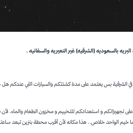
ريه بالسعوديه (الشرقيه) غير النعيريه والسفانيه .
على تجهيزاتكم و استعدادكم للتخييم و مخزون الطعام والماء. لأن
 خيم الواحد خلاص.. هذا مكانه لأن أقرب محطة بنزين تبعد ساعتين