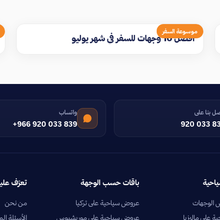
موسوعة السفر
افضل 10 وجهات للسفر في شهر يوليو
ل بنا على
واتساب
+966 920 033 839
920 033 8
ياحية
باقات حسب الوجهة
تعرّف علين
الوجهات
عروض سياحية على تركيا
من نحن
 على ماليزيا
عروض سياحية على موريشيوس
الأسئلة الم