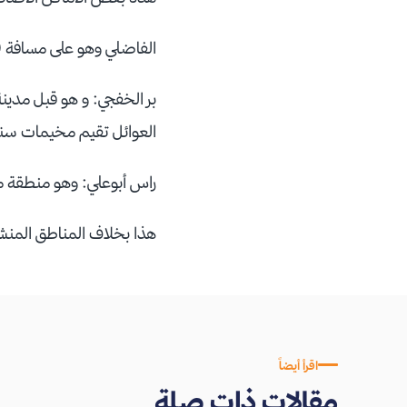
الفاضلي وهو على مسافة 130كم من الدمام على طريق أبو حدرية.... اي قبل لفة النعيرية (محطة العسيس) ب 50 كم.
العوائل تقيم مخيمات سنو
راس أبوعلي: وهو منطقة م
هذا بخلاف المناطق المنش
اقرأ أيضاً
مقالات ذات صلة