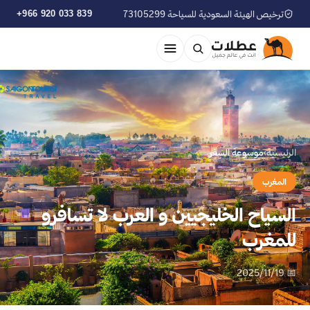
ترخيص الهيئة السعودية للسياحة 73105299
+966 920 033 839
الرئيسية
›
موسوعة السفر
المغرب
السياح الخليجيين و العرب لا تسافرو
للمغرب
📅 2025/11/19