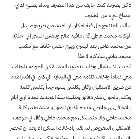
لاكن بصرحة كنت خايف من هذا التصرف وبداء يصبح لدي
انطباع سيء عن المغرب
سألت المنتجع هل فية امكان ان امدد من طريقهم بدل
الوكالة محمد عاطي قال مافية مانع وبنفس السعر الي اخذتة
من محمد عاطي بعد ليلتين ويوم حصل خلاف مع مكتب
محمد عاطي سأذكرة لاحقاً
ذهبت للاستقبال وطلبت تمديد العقد لاكن الموظف اختلف
معي تماماً واخلف كلامة معي في البداية الي كان اني اقدر امدد
عن طريق الاستقبال وكان يكلمني بسوء جداً يكلمني كلمة
ويكلم بالجوال عشر دقائق وطلبت منة التجديد لمدة اربع ايام
زيادة قال لي خلاص جددة لك في الجهاز و سدد عند وكالة
محمد عاطي وانا متمشكل مع محمد عاطي وقال لي موظف
الاستقبال المفروض لم نقم بأدخالك السكن الا بعد ان تحضر
الايصال من وكالة محمد عاطي مختوم لاكن حنا مشيناك