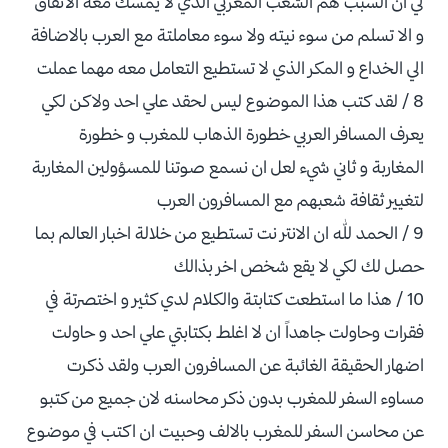
لي ان السبب هم الشعب المغربي الذي لا يمسك معة الاتفاق
و الا تسلم من سوء نيته ولا سوء معاملتة مع العرب بالاضافة
الي الخداع و المكر الذي لا تستطيع التعامل معه مهما عملت
8 / لقد كتب هذا الموضوع ليس لحقد علي احد ولاكن لكي
يعرف المسافر العربي خطورة الذهاب للمغرب و خطورة
المغاربة و ثاني شيء لعل ان نسمع صوتنا للمسؤولين المغاربة
لتغيير ثقافة شعبهم مع المسافرون العرب
9 / الحمد لله ان الانتر نت تستطيع من خلالة اخبار العالم بما
حصل لك لكي لا يقع شخص اخر بذالك
10 / هذا ما استطعت كتابتة والكلام لدي كثير و اختصرتة في
فقرات وحاولت جاهداً ان لا اغلط بكتابتي علي احد و حاولت
اضهار الحقيقة الغائبة عن المسافرون العرب ولقد ذكرت
مساوء السفر للمغرب بدون ذكر محاسنه لان جميع من كتبو
عن محاسن السفر للمغرب بالالف وحبيت ان اكتب في موضوع