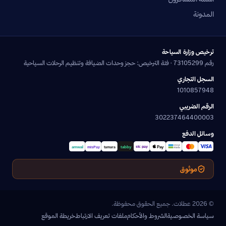
المدونة
ترخيص وزارة السياحة
رقم 73105299 · فئة الترخيص: حجز وحدات الضيافة وتنظيم الرحلات السياحية
السجل التجاري
1010857948
الرقم الضريبي
302237464400003
وسائل الدفع
موثوق
© 2026 عطلات. جميع الحقوق محفوظة.
سياسة الخصوصية
الشروط والأحكام
ملفات تعريف الارتباط
خريطة الموقع