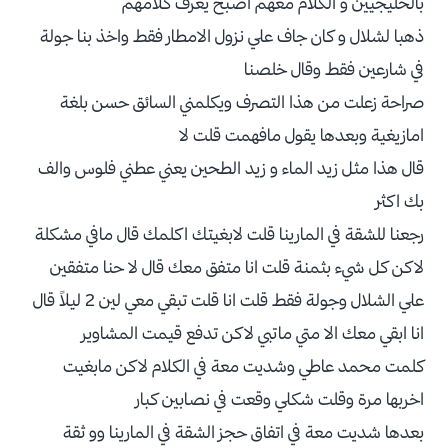
بالخليجيين و الكلام معهم اصبح يعرف كلامهم
ذهبا لشلال و كان جاف علي نزول الامطار فقط واخذ بنا جولة
في شارعين فقط وقال خلصنا
صراحة زعلت من هذا التصرف ويكلمني السائق حسن بلغة
امازيغية وبعدها يقول مافهمت قلت لا
قال هذا مثل زيد الماء و زيد الطحين يعني عطني فلوس والف
بك اكثر
رجعنا للشقة في المارينا قلت لابغيتك اكلمك قال مافي مشكلة
لاكن كل شيء بثمنة قلت انا متفق معك قال لا حنا متفقين
علي الشلال وجولة فقط قلت انا قلت تبقي معي لين 2 ليلاً قال
انا ابقي معك الا متي ماتبي لاكن تدفع قيمت المشاوير
كلمت محمد عاطي وشديت معة في الكلام لاكن مابغيت
اخربها مرة وقلت شكلي وقعت في نصابين كبار
بعدها شديت معة في اتفاق حجز الشقة في المارينا وو ثقة