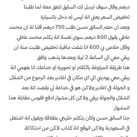
درهم وقال سوف ارسل لك السايق تتفق معة لما طلبنا
تخفيض السعر يعني انة ليس له دخل بالسيارة
وبعد ان حضر السائق حسن طلب 750 درهم قلنا لة ان محمد
عاطي يقول 600 درهم سوي نفسة انة يكلم محمد عاطي
وقال خلاص بي 600 انا شفت مافية تخفيض طلبت منة ان
يبقي معي الي الساعة 2 ليلا وبعدها يذهب وافق
هنا طريقة المراوغة بالكلام او تحويرة او خداعك انا بفهمي انة
يبقي معي يوديني الي اي مكان في اغادير بعد الرجوع من الشلال
و الجولة في اغادير ولاكن هو في خداعة لي يقصد انة بعد
الشلال والجولة يبقي ولاكن كل مشوار ادفع فلوس مقابلة هذا
المشوار
جنا السائق حسن وكان يتكلم خليجي بطلاقة ويقول انة اشتغل
في السعودية ولاكن اتوقع انة كذاب لاكن من احتكاكة