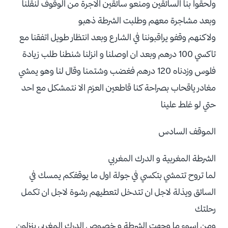
ولحقوا بنا السائقين ومنعو سائقين الاجرة من الوقوف لنقلنا
وبعد مشاجرة معهم وطلبت الشرطة ذهبو
ولاكنهم وقفو يراقبوننا في الشارع وبعد انتظار طويل اتفقنا مع
تاكسي 100 درهم وبعد ان اوصلنا و انزلنا شنطنا طلب زيادة
فلوس وزدناه 120 درهم فغضب وشتمنا وقال لنا وهو يمشي
مغادر ياقحاب بصراحة كنا قاطعين العزم الا نتمشكل مع احد
حتي لو غلط علينا
الموقف السادس
الشرطة المغربية و الدرك المغربي
لما تروح تتمشي بتكسي في جولة اول ما يوقفكم يمسك في
السائق ويذلة لاجل ان تتدخل لتعطيهم رشوة لاجل ان تكمل
رحلتك
ومن اسوء ما وجهت الشرطة و خصوص الدرك المغربي ينزلون