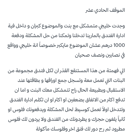
الموقف الحادي عشر
وجدت خليجي متمشكل مع بنت والموضوع كبران و داخل فية
ادارة الفندق بالمارينا تدخلنا وتمكنا من حل المشكلة ودفعة
1000 درهم عشان الموضوع مايكبر خصوصاً انة خليجي وواقع
في نصابين ونصف صحيان
الي فهمتة من هذا المستنقع القذر ان لكل فندق مجموعة من
البنات التي تعمل معة وتسجل جمع اوراقها و بطاقتها عند
الاستقبال وبطبيعة الحال راح تتمشكل معك البنت و اما ان
تدفع اكثر من الاتفاق بضعفين او اكثر او ان تكلم ادارة الفندق
وتتدخل اولاً تعمل كوسيط لحل المشكلة ويدفعونك فلوس او
ثانياً يلغون حجزك و يطردونك من الفندق ولا يردون لك فلوس
مطرود ثم رح دور لك فنق اخر وفلوسك مأكولة