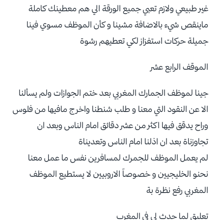
غير طبيعي ولازم تعبي جميع الورقة الي هم معطينك كاملة
ماينقص شيء بالاضافة مشينا و كأن الموظف مسوي فينا
جميلة حركات استفزاز لكي تعطيهم رشوة
الموقف الرابع عشر
جينا لموظف الجمارك المغربي بعد ختم الجوازات ولم يسألنا
الا عن النقود التي معنا و طلب شنطنا واخرج مافيها من فلوس
وراح يدقق فيها اكثر من عشر دقائق امام الناس وبعد ان
تجاوزناة بعد ان اذلنا امام الناس وتعديناة
لم يعمل الموظف للجمرك لمسافرين نفس ما عمل معنا
نحنو الخليجيين و خصوصاً الاروبيين لا يستطيع الموظف
المغربي رفع نظرة بة
تعليق لما حدث لي في المغرب