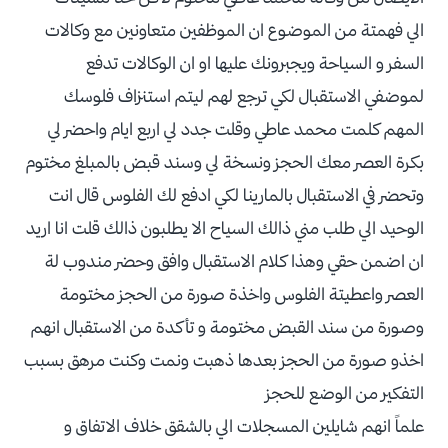
الي فهمتة من الموضوع ان الموظفين متعاونين مع وكالات
السفر و السياحة ويجبرونك عليها او ان الوكالات تدفع
لموضفي الاستقبال لكي ترجع لهم ليتم استنزاف فلوسك
المهم كلمت محمد عاطي وقلت جدد لي اربع ايام واحضر لي
بكرة العصر معك الحجز ونسخة لي وسند قبض بالمبلغ مختوم
وتحضر في الاستقبال بالمارينا لكي ادفع لك الفلوس قال انت
الوحيد الي طلب مني ذالك السياح الا يطلبون ذالك قلت انا اريد
ان اضمن حقي وهذا كلام الاستقبال وافق وحضر مندوب لة
العصر واعطيتة الفلوس واخذة صورة من الحجز مختومة
وصورة من سند القبض مختومة و تأكدة من الاستقبال انهم
اخذو صورة من الحجز بعدها ذهبت ونمت وكنت مرهق بسبب
التفكير من الوضع للحجز
علماً انهم شايلين المسجلات الي بالشقق خلاف الاتفاق و