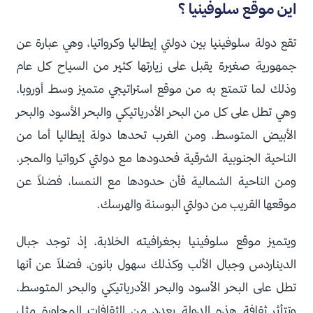
اين موقع سلوفينيا ؟
تقع دولة سلوفينيا بين دولتي إيطاليا وكرواتيا، وهي عبارة عن
جمهورية صغيرة يقبل على زيارتها كثير من السياح كل عام
وذلك لما تتمتع به من موقع استراتيجي متميز وسط أوروبا،
وهي تطل على كل من البحر الأدرياتيكي والبحر الأسود والبحر
الأبيض المتوسط، ومن الغرب تحدها دولة إيطاليا أما من
الناحية الجنوبية الشرقية فحدودها مع دولتي كرواتيا والمجر،
ومن الناحية الشمالية فأن حدودها مع النمسا، فضلاً عن
موقعها القريب من دولتي البوسنة والهرسك.
ويتميز موقع سلوفينيا بجغرافيته الخلابة، إذ توجد جبال
الديناردس وجبال الألب وكذلك سهول بانون، فضلاً عن أنها
تطل على البحر الأسود والبحر الأدرياتيكي والبحر المتوسط،
وتتأثر ثقافة هذه الدولة بعدد من الثقافات المجاورة مثل