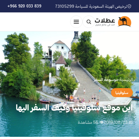
ترخيص الهيئة السعودية للسياحة 73105299
+966 920 033 839
الرئيسية
›
موسوعة السفر
سلوفينيا
اين موقع سلوفينيا وكيف السفر اليها
📅 2019/08/23
👁 56 مشاهدة