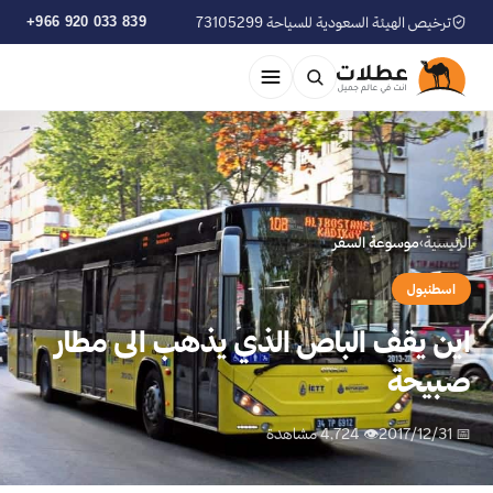
ترخيص الهيئة السعودية للسياحة 73105299
+966 920 033 839
الرئيسية
›
موسوعة السفر
اسطنبول
اين يقف الباص الذي يذهب الى مطار
صبيحة
📅 2017/12/31
👁 4,724 مشاهدة