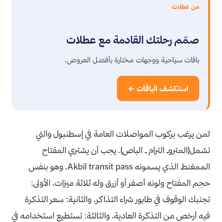
من عطلات
صمّم رحلتك القادمة مع عطلات
باقات سياحية ووجهات مختارة بأفضل العروض.
استكشف الباقات ←
لمن يرغب بركوب المواصلات العامة في إسطنبول والتي
تشمل(المتروـ الترام ـ الباص)، يجب أن يشتري المفتاح
الممغنط الذي يسمونه Akbil transit pass، وهو بنفس
حجم المفتاح ولونه أصفر أو أزرق وله ثلاثة ميزات، الأولى:
تجنبك الوقوف في طابور شراء التذاكر، والثانية: سعر التذكرة
فيه أرخص من التذكرة العادية، والثالثة: تستطيع استخدامه في