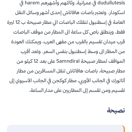
dudullutesis في عمرانية، وثالثهم وأشهرهم harem في
اسكودار. وتعتبر باصات هافاتاش إحدى أشهر وسائل النقل
العامة في إسطنبول تنقلك الباصات الي مطار صبيحة ب 12 ليرة
فقط، وينطلق باص كل ساعة الى المطار من موقف الباصات
قرب ميدان تقسيم بالقرب من مقهى العرب، ويمكنك العودة
من المطار الى وسط إسطنبول بنفس السعر. وتعد أقرب
المواقف لمطار صبيحة Samndiral على بعد 12 كيلو من
مطار صبيحة، باصات هافاتاش تنقل المسافرين من مطار
أتاتورك في الجانب الأوربي، مطار كوكجن في الجانب الآسيوي إلى
تقسيم ومن تقسم إلى المطاريين على مدار الساعة.
نصيحة