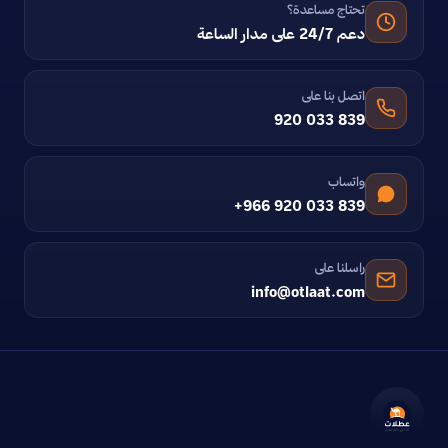
تحتاج مساعدة؟
دعم 24/7 على مدار الساعة
اتصل بنا على
920 033 839
واتساب
+966 920 033 839
راسلنا على
info@otlaat.com