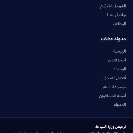
الشروط والأحكام
تواصل معنا
الوظائف
مدونة عطلات
الرئيسية
احجز فندق
الوجهات
أفضل الفنادق
موسوعة السفر
أسئلة المسافرون
المدونة
ترخيص وزارة السياحة
رقم 73105299 · فئة الترخيص: حجز وحدات الضيافة وتنظيم الرحلات السياحية