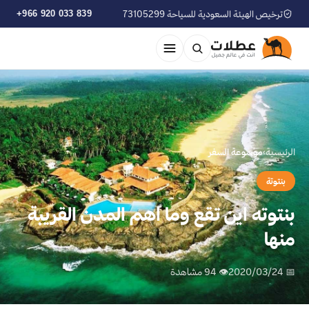
ترخيص الهيئة السعودية للسياحة 73105299
+966 920 033 839
الرئيسية
›
موسوعة السفر
بنتوتة
بنتوته اين تقع وما اهم المدن القريبة
منها
📅 2020/03/24
👁 94 مشاهدة