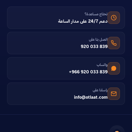
تحتاج مساعدة؟
دعم 24/7 على مدار الساعة
اتصل بنا على
920 033 839
واتساب
+966 920 033 839
راسلنا على
info@otlaat.com