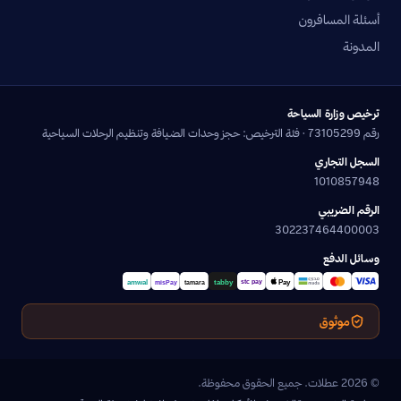
أسئلة المسافرون
المدونة
ترخيص وزارة السياحة
رقم 73105299 · فئة الترخيص: حجز وحدات الضيافة وتنظيم الرحلات السياحية
السجل التجاري
1010857948
الرقم الضريبي
302237464400003
وسائل الدفع
موثوق
© 2026 عطلات. جميع الحقوق محفوظة.