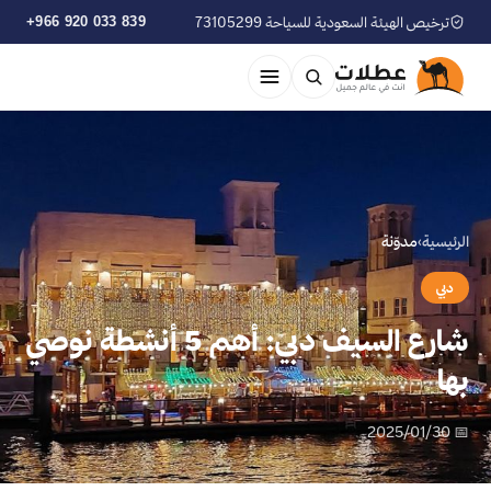
ترخيص الهيئة السعودية للسياحة 73105299
+966 920 033 839
الرئيسية
›
مدوّنة
دبي
شارع السيف دبي: أهم 5 أنشطة نوصي
بها
📅 2025/01/30