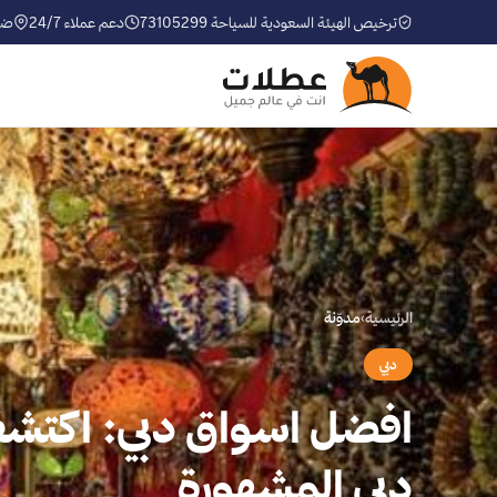
ترخيص الهيئة السعودية للسياحة 73105299
دعم عملاء 24/7
ضم
الرئيسية
›
مدوّنة
دبي
دبي المشهورة