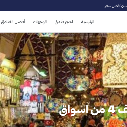
ان أفضل سعر
الرئيسية
احجز فندق
الوجهات
أفضل الفنادق
افضل اسواق دبي: اكتشف 4 من اسواق