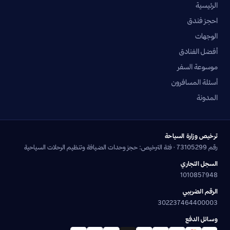
الرئيسية
احجز فندق
الوجهات
أفضل الفنادق
موسوعة السفر
أسئلة المسافرون
المدونة
ترخيص وزارة السياحة
رقم 73105299 · فئة الترخيص: حجز وحدات الضيافة وتنظيم الرحلات السياحية
السجل التجاري
1010857948
الرقم الضريبي
302237464400003
وسائل الدفع