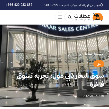
ترخيص الهيئة السعودية للسياحة 73105299
+966 920 033 839
الرئيسية
›
مدوّنة
دبي
سوق البحار دبي مول: تجربة تسوق
فاخرة
📅 2025/01/17