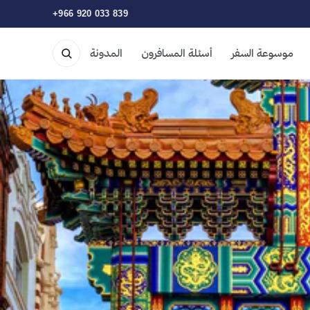
+966 920 033 839
موسوعة السفر
أسئلة المسافرون
المدونة