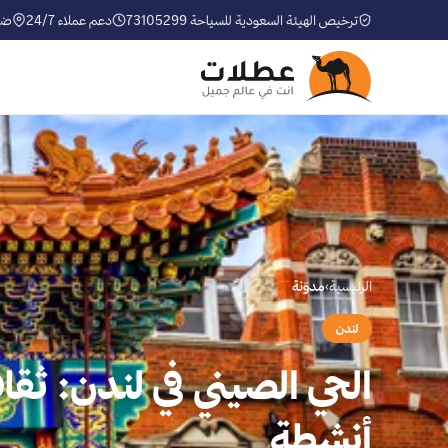
ترخيص الهيئة السعودية للسياحة 73105299
دعم عملاء 24/7
ضم
الرئيسية
›
مدوّنة
لندن
أنشطة