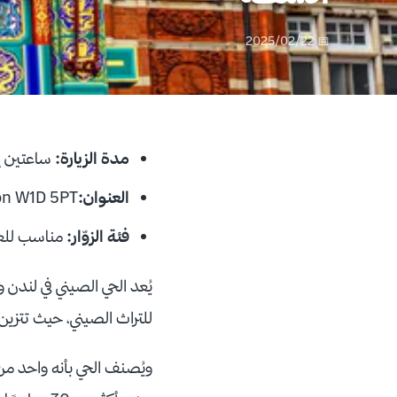
📅 2025/02/22
مدة الزيارة:
ساعتين إلى 3 س
العنوان:
t, London W1D 5PT
فئة الزوّار:
مناسب للعا
يُعد الحي الصيني في لندن 
للتراث الصيني، حيث تتزين 
ويُصنف الحي بأنه واحد م