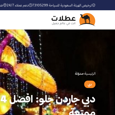
ترخيص الهيئة السعودية للسياحة 73105299
دعم عملاء 24/7
ضم
الرئيسية
›
مدوّنة
دبي
د
ممتعة