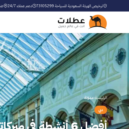
ترخيص الهيئة السعودية للسياحة 73105299
دعم عملاء 24/7
ضم
الرئيسية
›
مدوّنة
دبي
أفضل 6 أنشطة في ميركاتو مول دبي