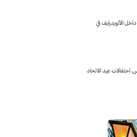
 خلال استئجار سيارة تحكم عن بعد وقُدها لمدة 15 دقيقة داخل الألويدرايف في
، احتفالات عيد الاتحاد