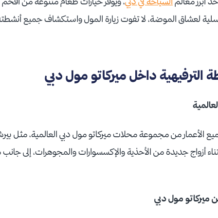
حد أبرز معالم
السياحة في دبي
، ويوفر خيارات طعام متنوعة من أفخم 
لية لعشاق الموضة، لا تفوت زيارة المول واستكشاف جميع أنشطته 
الترفيهية داخل ميركاتو مول دبي
عالمية
 الأعمار من مجموعة محلات ميركاتو مول دبي العالمية، مثل بيرشك
ناء أزواج جديدة من الأحذية والإكسسوارات والمجوهرات، إلى جانب متا
 ميركاتو مول دبي