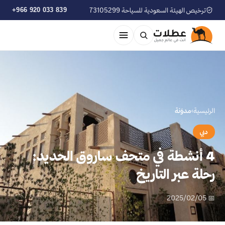
ترخيص الهيئة السعودية للسياحة 73105299
+966 920 033 839
الرئيسية
›
مدوّنة
دبي
4 أنشطة في متحف ساروق الحديد:
رحلة عبر التاريخ
📅 2025/02/05