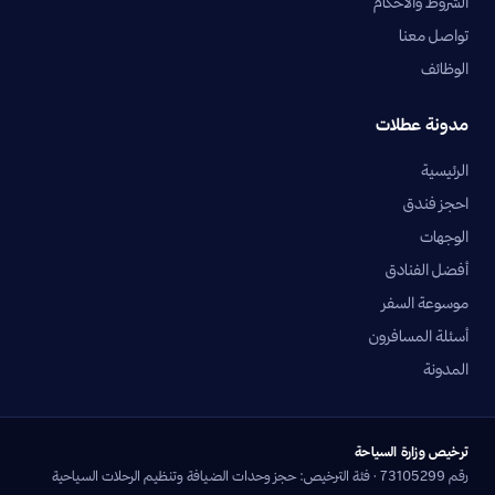
الشروط والأحكام
تواصل معنا
الوظائف
مدونة عطلات
الرئيسية
احجز فندق
الوجهات
أفضل الفنادق
موسوعة السفر
أسئلة المسافرون
المدونة
ترخيص وزارة السياحة
رقم 73105299 · فئة الترخيص: حجز وحدات الضيافة وتنظيم الرحلات السياحية