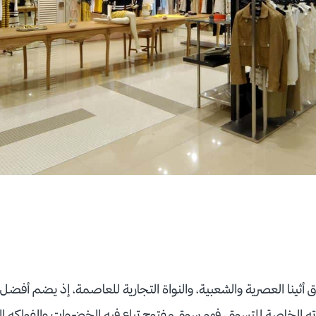
 أثينا العصرية والشعبية، والنواة التجارية للعاصمة، إذ يضم أفضل 
زاته الخاصة للتسوق، فهو سوق مفتوح تباع فيه الخضروات والفواكه ال