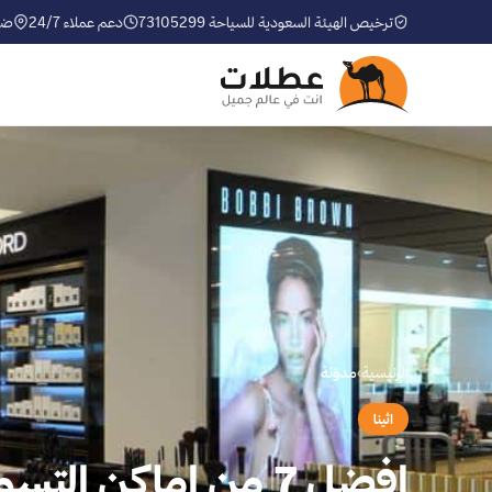
ترخيص الهيئة السعودية للسياحة 73105299
دعم عملاء 24/7
ضم
الرئيسية
›
مدوّنة
اثينا
افضل 7 من اماكن التسوق في اثينا