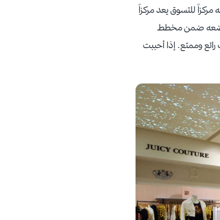
مركزاً للتسوق يعد مركزاً
ته ووضعه ضمن مخطط
رائع وممتع. إذا أحببت