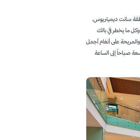
ر مراكز التسوق في أثينا وأحدثها، حيث تم افتتاحه في عام 2010 في منطقة سانت ديميتريوس،
كل ما يخطر في بالك
والمريحة على أنغام أجمل
عة صباحاً إلى الساعة