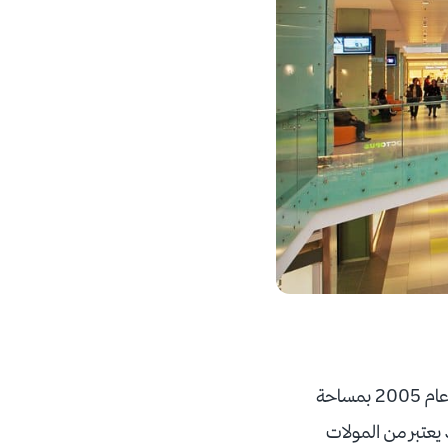
يعد أثينا مول الأول من نوعه في اليونان لقربه من الملعب الأولمبي في ضاحية ماروسى، افتتح في عام 2005 بمساحة
 من 200 محل تجاري متنوع، إذ يعتبر من المولات