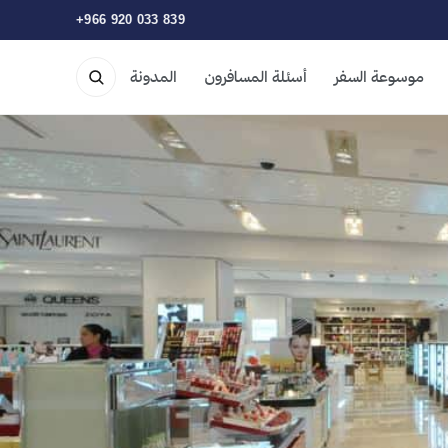
+966 920 033 839
موسوعة السفر
أسئلة المسافرون
المدونة