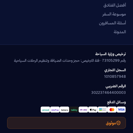
أفضل الفنادق
موسوعة السفر
أسئلة المسافرون
المدونة
ترخيص وزارة السياحة
رقم 73105299 · فئة الترخيص: حجز وحدات الضيافة وتنظيم الرحلات السياحية
السجل التجاري
1010857948
الرقم الضريبي
302237464400003
وسائل الدفع
موثوق