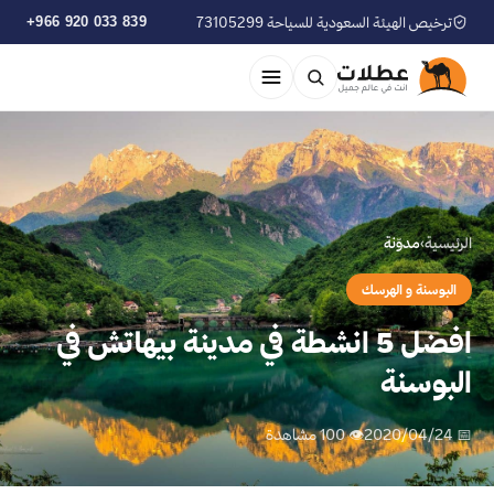
ترخيص الهيئة السعودية للسياحة 73105299
+966 920 033 839
الرئيسية
›
مدوّنة
البوسنة و الهرسك
افضل 5 انشطة في مدينة بيهاتش في
البوسنة
📅 2020/04/24
👁 100 مشاهدة