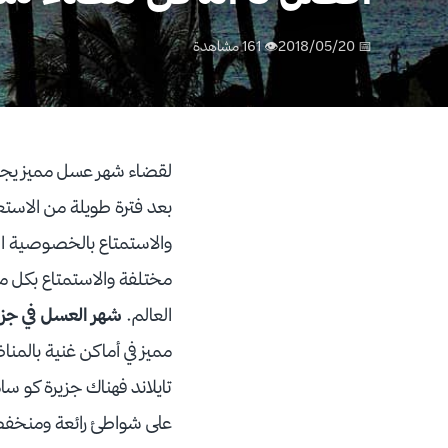
📅 2018/05/20
👁 161 مشاهدة
لقضاء شهر عسل مميز يجب ا
بعد فترة طويلة من الاستعد
والاستمتاع بالخصوصية ال
مختلفة والاستمتاع بكل م
العالم.
شهر العسل في جزر 
مميز في أماكن غنية بالمناظ
تايلاند فهناك جزيرة كو سا
على شواطئ رائعة ومنخفضة