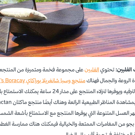
الفلبين:
تحتوي
الفلبين
على مجموعة فخمة ومتميزة من المنتجعا
ة الروعة والجمال فهناك
منتجع وسبا شانغريلا بوراكاي Shangri-La’s Boracay
يحمل كل وسائل الراحة والترفيه ويوفرها لنزلاء المنتجع على مدار 24
شهر العسل المتنوعة التي يوفرها المنتجع مع الاستمتاع بأشعة الشمس
ع بجو من المغامرات الممتعة والخيالية فيمكنك هناك ممارسة ال
المختلفة في تجربة أقرب إلى الخيال.