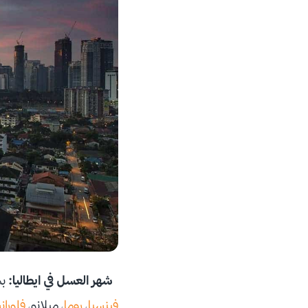
شهر العسل في ايطاليا:
بم
فينسيا
،
روما
، ميلانو،
فلوران