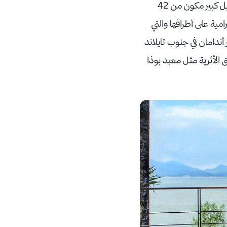
واللحظات السعيدة المليئة بالمرح. وهناك حديقة مو كو انج ثونج الوطنية وهي عبارة عن أرخبيل كبير مكون من 42
مية على أطرافها والتي
أندامان في جنوب تايلاند
اطئ Patong ومجموعة من المناطق الأثرية مثل معبد بوذا