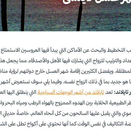
لتخطيط والبحث عن الأماكن التي يبدأ فيها العروسين الاستمتاع بأو
اد والترتيب للزواج التي يشارك فيها الأهل والأصدقاء، مما يجعل هذه
مطلقة، ويفضل الكثيرين إقامة شهر العسل خارج دولتهم لرؤية من
ا هو جديد بما في ذلك الزواج نفسه، وفيما يلي سوف نستعرض أشهر
تايلاند:
تعد
تايلاند من أشهر الوجهات السياحية
التي ينطلق اليها ا
ر الطبيعية الخلابة بين الهدوء الممزوج بالهواء الرطب ومياه البحر وا
موي والتي يقبل عليها السائحون من كل أنحاء العالم، خاصةً حديثي ال
 التكاليف في نفس الوقت كما أنها تحتوي على أكواخ تطل على الشا