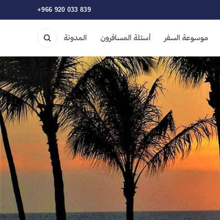
+966 920 033 839
موسوعة السفر
أسئلة المسافرون
المدونة