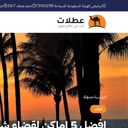
ترخيص الهيئة السعودية للسياحة 73105299
دعم عملاء 24/7
ضم
الرئيسية
›
مدوّنة
تايلاند
افضل 5 اماكن لقضاء شهر عسل لاينسى