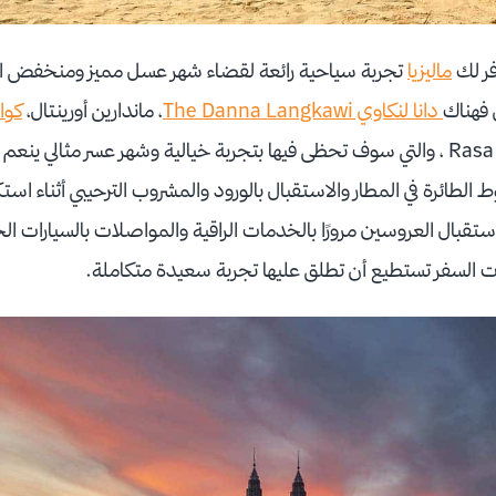
ر لك
ماليزيا
تجربة سياحية رائعة لقضاء شهر عسل مميز ومنخفض التك
 فهناك
دانا لنكاوي The Danna Langkawi
، ماندارين أورينتال،
كوال
Rasa Sayang Resort & Spa ، والتي سوف تحظى فيها بتجربة خيالية وشهر عسر مثالي
 الطائرة في المطار والاستقبال بالورود والمشروب الترحيبي أثناء اس
قبال العروسين مرورًا بالخدمات الراقية والمواصلات بالسيارات الح
ات السفر تستطيع أن تطلق عليها تجربة سعيدة متكاملة.