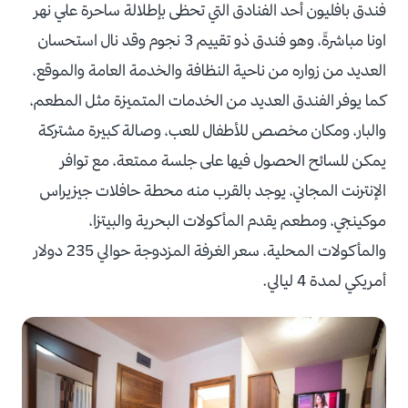
فندق بافليون أحد الفنادق التي تحظى بإطلالة ساحرة علي نهر
اونا مباشرةً، وهو فندق ذو تقييم 3 نجوم وقد نال استحسان
العديد من زواره من ناحية النظافة والخدمة العامة والموقع،
كما يوفر الفندق العديد من الخدمات المتميزة مثل المطعم،
والبار، ومكان مخصص للأطفال للعب، وصالة كبيرة مشتركة
يمكن للسائح الحصول فيها على جلسة ممتعة، مع توافر
الإنترنت المجاني، يوجد بالقرب منه محطة حافلات جيزيراس
موكينجي، ومطعم يقدم المأكولات البحرية والبيتزا،
والمأكولات المحلية، سعر الغرفة المزدوجة حوالي 235 دولار
أمريكي لمدة 4 ليالي.