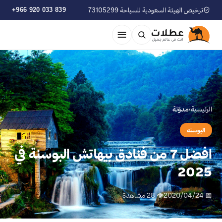
ترخيص الهيئة السعودية للسياحة 73105299
+966 920 033 839
الرئيسية
›
مدوّنة
البوسنه
افضل 7 من فنادق بيهاتش البوسنة في
2025
📅 2020/04/24
👁 28 مشاهدة