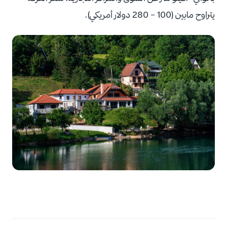
يتراوح مابين (100 – 280 دولار أمريكي).