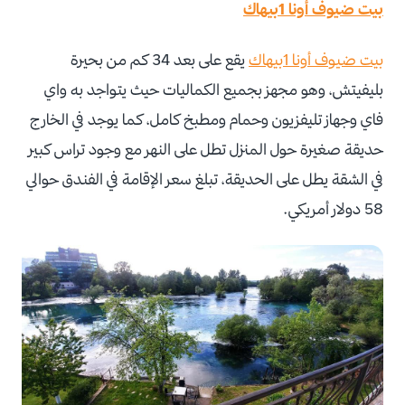
بيت ضيوف أونا 1بيهاك
بيت ضيوف أونا 1بيهاك
يقع على بعد 34 كم من بحيرة
بليفيتش، وهو مجهز بجميع الكماليات حيث يتواجد به واي
فاي وجهاز تليفزيون وحمام ومطبخ كامل، كما يوجد في الخارج
حديقة صغيرة حول المنزل تطل على النهر مع وجود تراس كبير
في الشقة يطل على الحديقة، تبلغ سعر الإقامة في الفندق حوالي
58 دولار أمريكي.