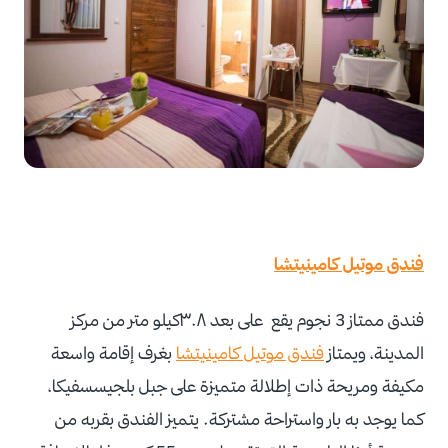
فندق موتيل كامينيتشا
فندق ممتاز 3 نجوم يقع على بعد ٣.٨كيلو متر من مركز
المدينة، ويمتاز
فندق موتيل كامينيتشا
بغرف إقامة واسعة
مكيفة ومريحة ذات إطلالة متميزة على جبل بلجيسسفيكا،
كما يوجد به بار واستراحة مشتركة. يتميز الفندق بقربه من