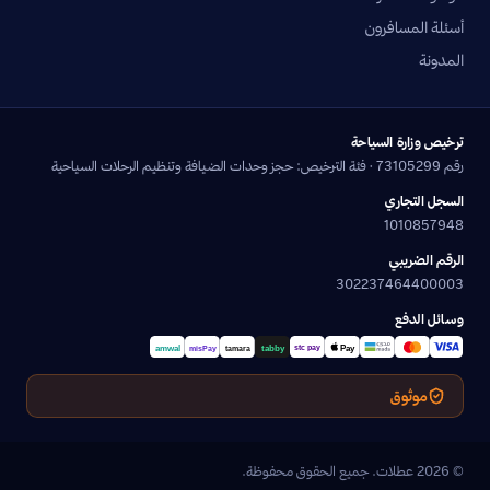
أسئلة المسافرون
المدونة
ترخيص وزارة السياحة
رقم 73105299 · فئة الترخيص: حجز وحدات الضيافة وتنظيم الرحلات السياحية
السجل التجاري
1010857948
الرقم الضريبي
302237464400003
وسائل الدفع
موثوق
© 2026 عطلات. جميع الحقوق محفوظة.