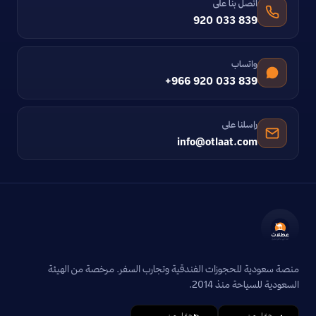
اتصل بنا على
920 033 839
واتساب
+966 920 033 839
راسلنا على
info@otlaat.com
منصة سعودية للحجوزات الفندقية وتجارب السفر. مرخصة من الهيئة
السعودية للسياحة منذ 2014.
حمّل من
حمّل من