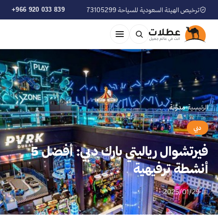
ترخيص الهيئة السعودية للسياحة 73105299
+966 920 033 839
الرئيسية
›
مدوّنة
دبي
فيرتشوال رياليتي بارك دبي: أفضل 5
أنشطة ترفيهية
📅 2025/01/29