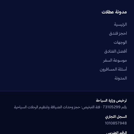
مدونة عطلات
الرئيسية
احجز فندق
الوجهات
أفضل الفنادق
موسوعة السفر
أسئلة المسافرون
المدونة
ترخيص وزارة السياحة
رقم 73105299 · فئة الترخيص: حجز وحدات الضيافة وتنظيم الرحلات السياحية
السجل التجاري
1010857948
الرقم الضريبي