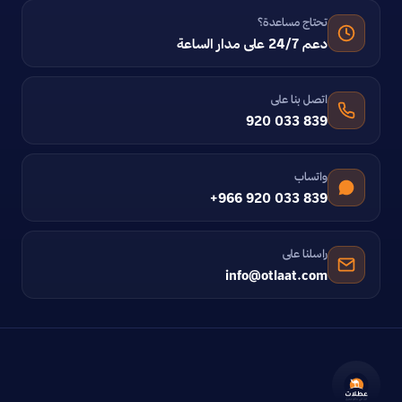
تحتاج مساعدة؟
دعم 24/7 على مدار الساعة
اتصل بنا على
920 033 839
واتساب
+966 920 033 839
راسلنا على
info@otlaat.com