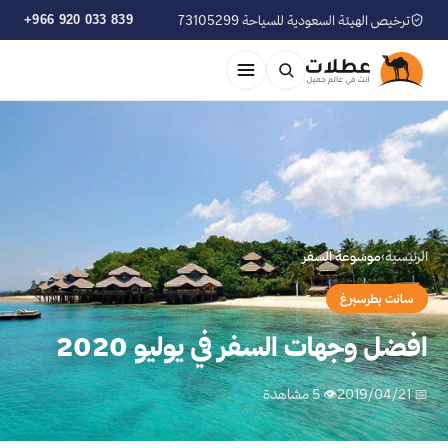
ترخيص الهيئة السعودية للسياحة 73105299
+966 920 033 839
الرئيسية
›
موسوعة السفر
سانت بطرسبرغ
افضل وجهات السفر في يوليو 2020
📅 2019/04/21
👁 5 مشاهدة