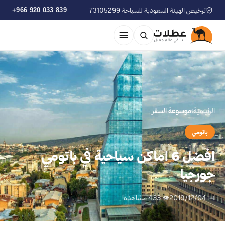
ترخيص الهيئة السعودية للسياحة 73105299
+966 920 033 839
الرئيسية
›
موسوعة السفر
باتومي
افضل 6 اماكن سياحية في باتومي
جورجيا
📅 2019/12/04
👁 433 مشاهدة