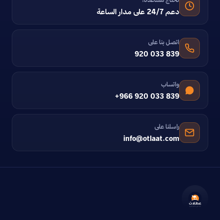
دعم 24/7 على مدار الساعة
اتصل بنا على
920 033 839
واتساب
+966 920 033 839
راسلنا على
info@otlaat.com