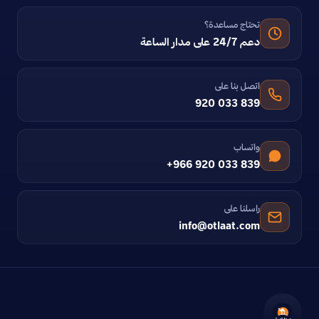
تحتاج مساعدة؟
دعم 24/7 على مدار الساعة
اتصل بنا على
920 033 839
واتساب
+966 920 033 839
راسلنا على
info@otlaat.com